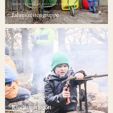
SECHS TERMINE IM RHYTHMUS DER NATUR
↗
Jahreszeitengruppe
KREATIVANGEBOTE MIT KOPF, HERZ UND HAND
↗
Kinderwerkstatt