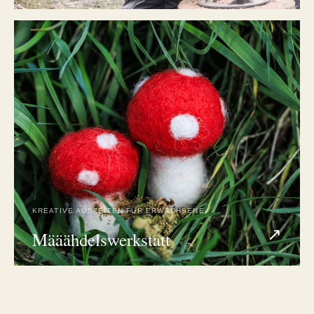
KREATIVE AUSZEITEN FÜR ERWACHSENE
↗
Määähdelswerkstatt