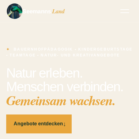
Land
Seemanns
BAUERNHOFPÄDAGOGIK • KINDERGEBURTSTAGE
• TEAMTAGE • NATUR- UND KREATIVANGEBOTE
Natur erleben.
Menschen verbinden.
Gemeinsam wachsen.
↓
Angebote entdecken