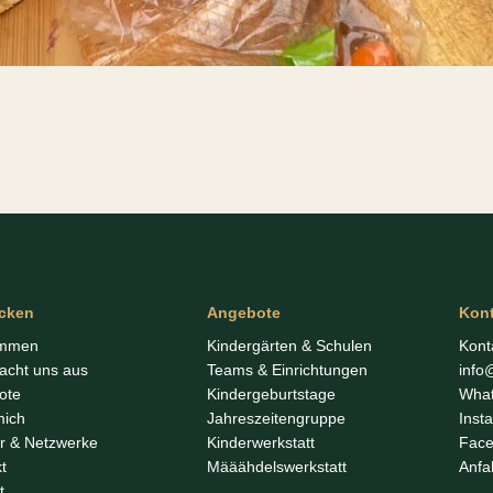
cken
Angebote
Kon
ommen
Kindergärten & Schulen
Kont
acht uns aus
Teams & Einrichtungen
info
ote
Kindergeburtstage
Wha
mich
Jahreszeitengruppe
Inst
r & Netzwerke
Kinderwerkstatt
Fac
t
Määähdelswerkstatt
Anfa
t