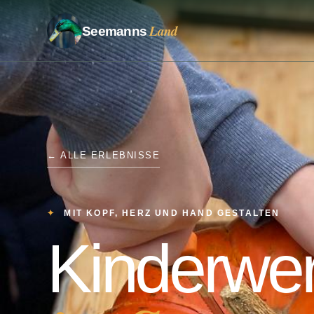
Land
Seemanns
← ALLE ERLEBNISSE
MIT KOPF, HERZ UND HAND GESTALTEN
Kinder­wer