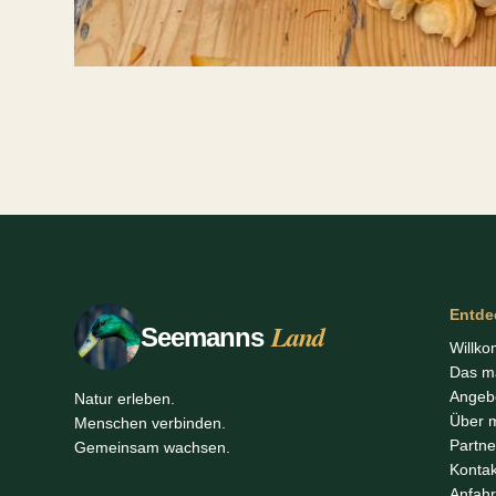
Entde
Land
Seemanns
Willk
Das m
Angeb
Natur erleben.
Über 
Menschen verbinden.
Partne
Gemeinsam wachsen.
Kontak
Anfahr