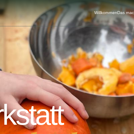
Willkommen
Das mac
kstatt