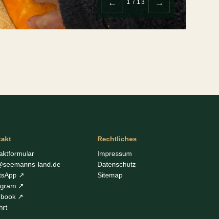
←
→
1 / 13
takt
Rechtliches
aktformular
Impressum
@seemanns-land.de
Datenschutz
tsApp ↗
Sitemap
agram ↗
ebook ↗
hrt